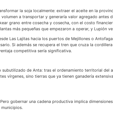
ansformar la soja localmente: extraer el aceite en la provi
 volumen a transportar y generaría valor agregado antes de 
ockear grano entre cosecha y cosecha, con el costo financie
 plantas más pequeñas que empezaron a operar, y Lupión ve
esde Las Lajitas hacia los puertos de Mejillones o Antofagas
sario. Si además se recupera el tren que cruza la cordiller
entaja competitiva sería significativa.
 subutilizado de Anta: tras el ordenamiento territorial del
es vírgenes, sino tierras que ya tienen ganadería extensi
. Pero gobernar una cadena productiva implica dimensione
n municipios.