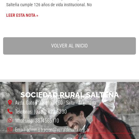
Salteña cumple 126 años de vida institucional. No
LEER ESTA NOTA »
VOLVER AL INICIO
SOCIEDAD RURAL SALTEÑA
FUNDADA EN 1900
Avda. Gato y Mancha 1460 · Salta - Argentina
Teléfonos: (0387) 423 5230
Whatsapp: 3874565170
Email: administracion@ruraldesalta.org.ar