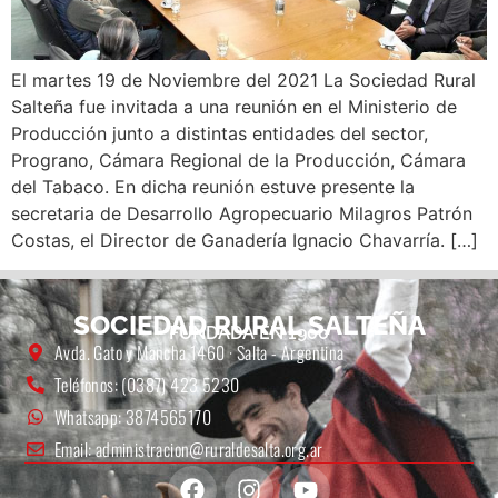
El martes 19 de Noviembre del 2021 La Sociedad Rural
Salteña fue invitada a una reunión en el Ministerio de
Producción junto a distintas entidades del sector,
Prograno, Cámara Regional de la Producción, Cámara
del Tabaco. En dicha reunión estuve presente la
secretaria de Desarrollo Agropecuario Milagros Patrón
Costas, el Director de Ganadería Ignacio Chavarría. […]
SOCIEDAD RURAL SALTEÑA
FUNDADA EN 1900
Avda. Gato y Mancha 1460 · Salta - Argentina
Teléfonos: (0387) 423 5230
Whatsapp: 3874565170
Email: administracion@ruraldesalta.org.ar